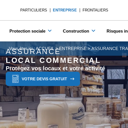
PARTICULIERS
ENTREPRISE
FRONTALIERS
Protection sociale
Construction
Risques in
Vous êtes ici :
ACCUEIL
>
ENTREPRISE
>
ASSURANCE TRA
ASSURANCE
LOCAL COMMERCIAL
Protégez vos locaux et votre activité
VOTRE DEVIS GRATUIT