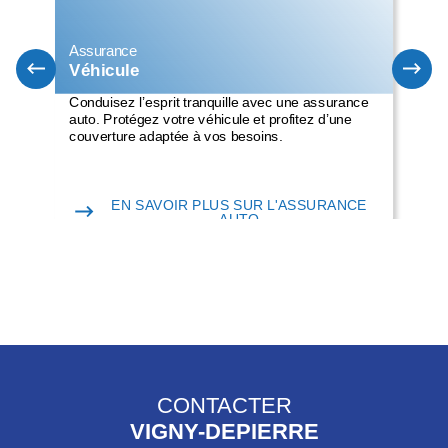
Assurance
Ass
Véhicule
Ha
Conduisez l’esprit tranquille avec une assurance
Pro
auto. Protégez votre véhicule et profitez d’une
cou
couverture adaptée à vos besoins.
d’un
EN SAVOIR PLUS SUR L'ASSURANCE
AUTO
CONTACTER
VIGNY-DEPIERRE