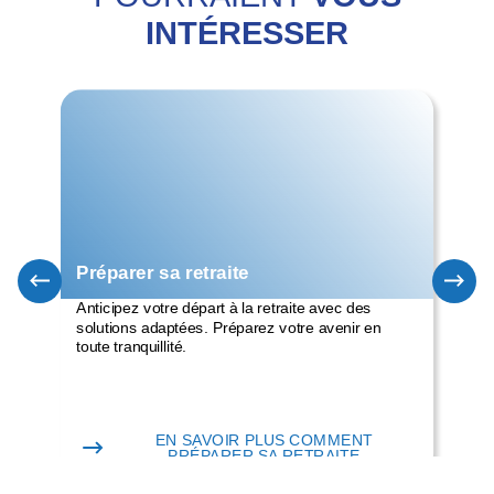
INTÉRESSER
Préparer sa retraite
Ép
Anticipez votre départ à la retraite avec des
Fai
solutions adaptées. Préparez votre avenir en
vos
toute tranquillité.
pou
EN SAVOIR PLUS COMMENT
PRÉPARER SA RETRAITE