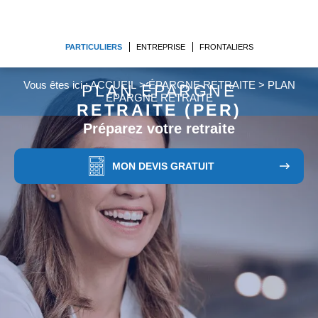
PARTICULIERS
ENTREPRISE
FRONTALIERS
Vous êtes ici :
ACCUEIL
>
ÉPARGNE RETRAITE
>
PLAN
PLAN ÉPARGNE
ÉPARGNE RETRAITE
RETRAITE (PER)
Préparez votre retraite
MON DEVIS GRATUIT