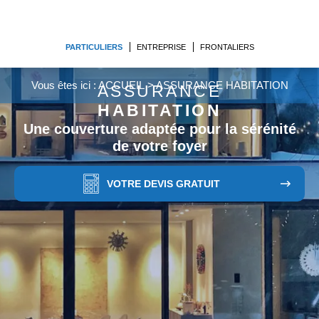
PARTICULIERS
ENTREPRISE
FRONTALIERS
Vous êtes ici :
ACCUEIL
>
ASSURANCE HABITATION
ASSURANCE
HABITATION
Une couverture adaptée pour la sérénité
de votre foyer
VOTRE DEVIS GRATUIT