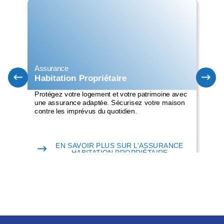
Assurance
Ass
Habitation Propriétaire
Ha
Protégez votre logement et votre patrimoine avec
Pro
une assurance adaptée. Sécurisez votre maison
cas
contre les imprévus du quotidien.
cou
EN SAVOIR PLUS SUR L'ASSURANCE
HABITATION PROPRIÉTAIRE