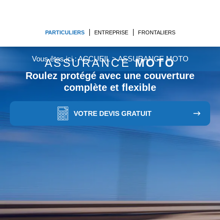
PARTICULIERS
ENTREPRISE
FRONTALIERS
Vous êtes ici :
ACCUEIL
>
ASSURANCE MOTO
ASSURANCE
MOTO
Roulez protégé avec une couverture
complète et flexible
VOTRE DEVIS GRATUIT