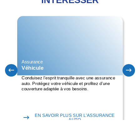
INTÉRESSER
Assurance
Ass
Véhicule
Au
Conduisez l’esprit tranquille avec une assurance
Pro
auto. Protégez votre véhicule et profitez d’une
ass
couverture adaptée à vos besoins.
Pré
et 
EN SAVOIR PLUS SUR L'ASSURANCE
AUTO