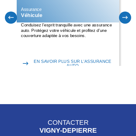
Assurance
Ass
Véhicule
Mo
Conduisez l’esprit tranquille avec une assurance
Deu
auto. Protégez votre véhicule et profitez d’une
une
couverture adaptée à vos besoins.
bén
EN SAVOIR PLUS SUR L'ASSURANCE
AUTO
CONTACTER
VIGNY-DEPIERRE