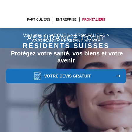
PARTICULIERS
ENTREPRISE
FRONTALIERS
Vous êtes ici :
ACCUEIL
>
FRONTALIERS
>
ASSURANCE POUR
ASSURANCE RÉSIDENT SUISSE
RÉSIDENTS SUISSES
Protégez votre santé, vos biens et votre
avenir
VOTRE DEVIS GRATUIT