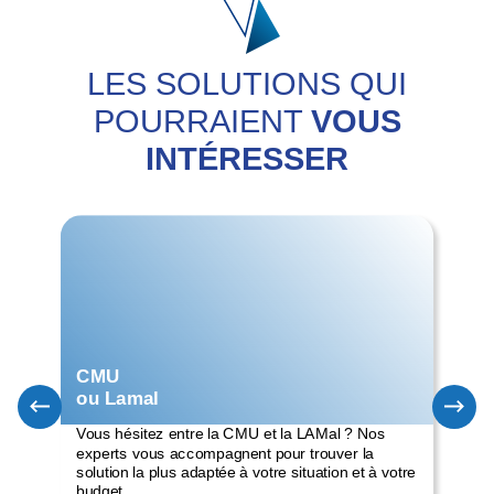
LES SOLUTIONS QUI
POURRAIENT
VOUS
INTÉRESSER
CMU
ou Lamal
LA
Vous hésitez entre la CMU et la LAMal ? Nos
Opt
experts vous accompagnent pour trouver la
san
solution la plus adaptée à votre situation et à votre
cou
budget.
en 